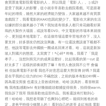
會買票進電影院看電影的人， 所以我是「電影 人」。:) 或許
是受了我家人的影響，從小就非常喜歡去戲院看戲。可是跟著
年紀的增長，雖然大家的經濟能力變強，大家越來越不肯買票
進戲院了，我看電影的KAKI也因此變少了。電影在大家的生活
佔據的部分越來越小了嗎？我知道有很多人都只肯花錢看好萊
塢的大製作大場面，或說等看DVD。中文電影的市場本來就很
小，更別提本地電影了。在這個市場這麼辛苦地求存下，沒人
要支持，好多朋友仍然說沒興趣。有一位還說應該連下載都不
想。他說等電影去外國饒一圈成名回來才看。哈，這就是新加
坡人對國片的態度。太寫實了！*心碎* 昨晚，我看了「我是
孝子」。沒想到剪完片的成果這麼好，比起我看的第一cut 是
好太多了！這樣的節奏就對了嘛！有些人會說我不公平 會偏
袒 但如果電影不好看 我也不好意思這麼大勢宣傳 好嗎？我還
是在乎我的公信力的OK! 不瞞您說，之前的版本有點DRY啊～
因為還沒剪接 也還沒上音效或特效。哈哈 說真的，看首映當
晚 我有點感動leh! 有好幾個鏡頭都捕捉得很美，拍得很warm.
我告訴了我哥 我很喜歡他這部作品。我爸還說有打動到心
裡！哈哈哈，我想老哥聽了也爽到心裡吧～ 能得到爸爸的肯
定，老爸平時很少稱贊人的！ 看到自己的老哥 走紅地毯 電影