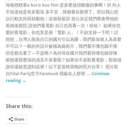
海報標榜著a boris boo film 是多麼值得驕傲的事啊！但 外人
不知道他是有多緊張 多不安，我都看在眼裡了。所以我心想
以行動支持與鼓勵他！這個母親節 老公決定我們將會帶他的
爸媽進戲院 請他們看電影 自己也再看一次！哈哈！ 如果你也
愛好看電影，你也算是個「電影 人」！不妨支持一下吧！試
想想，台灣人能為自己的國片引以為榮，我們新加坡人為甚麼
不可以？一般的外語片被稱為藝術片，我們看不懂也聽不懂
但也都去看了～不是嗎？為何現在國片我們看得懂也聽得懂
卻抱著那麼深的成見不肯看呢？如果你不喜歡看電影，那就感
謝你還願意讀到這裡！以下是首映當晚的照片分享！ 照片取
自Filial Party官方Facebook 我躲在人群裡 …
Continue
reading
→
Share this:
Share