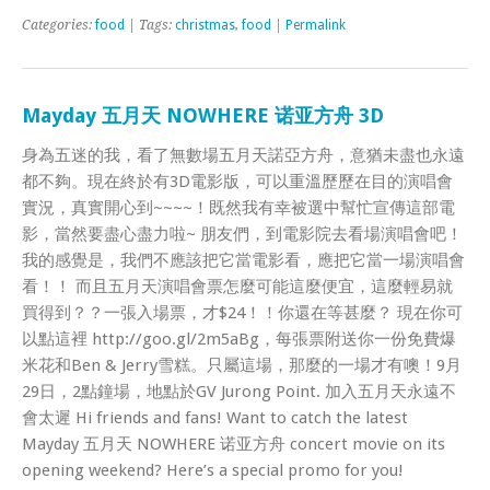
Categories:
food
| Tags:
christmas
,
food
|
Permalink
Mayday 五月天 NOWHERE 诺亚方舟 3D
身為五迷的我，看了無數場五月天諾亞方舟，意猶未盡也永遠
都不夠。現在終於有3D電影版，可以重溫歷歷在目的演唱會
實況，真實開心到~~~~！既然我有幸被選中幫忙宣傳這部電
影，當然要盡心盡力啦~ 朋友們，到電影院去看場演唱會吧！
我的感覺是，我們不應該把它當電影看，應把它當一場演唱會
看！！ 而且五月天演唱會票怎麼可能這麼便宜，這麼輕易就
買得到？？一張入場票，才$24！！你還在等甚麼？ 現在你可
以點這裡 http://goo.gl/2m5aBg，每張票附送你一份免費爆
米花和Ben & Jerry雪糕。只屬這場，那麼的一場才有噢！9月
29日，2點鐘場，地點於GV Jurong Point. 加入五月天永遠不
會太遲 Hi friends and fans! Want to catch the latest
Mayday 五月天 NOWHERE 诺亚方舟 concert movie on its
opening weekend? Here’s a special promo for you!