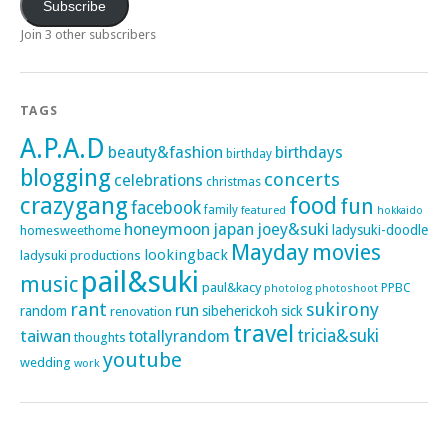
Subscribe
Join 3 other subscribers
TAGS
A.P.A.D
beauty&fashion
birthdays
birthday
blogging
concerts
celebrations
christmas
crazygang
food
fun
facebook
family
featured
hokkaido
honeymoon
japan
joey&suki
ladysuki-doodle
homesweethome
Mayday
movies
lookingback
ladysuki productions
pail&suki
music
paul&kacy
PPBC
photoshoot
photolog
rant
sukirony
run
random
sibeherickoh
sick
renovation
travel
taiwan
tricia&suki
totallyrandom
thoughts
youtube
wedding
work