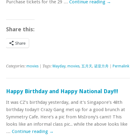
Purchase tickets for the 29 …
Continue reading
→
Share this:
Share
Categories:
movies
| Tags:
Mayday
,
movies
,
五月天
,
诺亚方舟
|
Permalink
Happy Birthday and Happy National Day!!!
It was CZ’s birthday yesterday, and it’s Singapore’s 48th
birthday today!! Crazy Gang met up for a good brunch at
Symmetry Cafe. Here’s a pic from MsIrony’s cam!! This
looks like an informal class pic.. while the above looks like
…
Continue reading
→