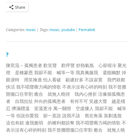
Share
Categories:
music
| Tags:
music
,
youtube
|
Permalink
?
陳奕迅 – 孤獨患者 歡笑聲 歡呼聲 炒熱氣氛 心卻很冷 聚光
燈 是種蒙恩 我卻不能 喊等一等 我真佩服我 還能幽默 掉
眼淚時 用笑掩過 怕人看破 顧慮好多 不談寂寞 我們就都
快活 我不唱聲嘶力竭的情歌 不表示沒有心碎的時刻 我不曾攤
開傷口任宰割 癒合 就無人曉得 我內心挫折 活像個孤獨患
者 自我拉扯 外向的孤獨患者 有何不可 笑越大聲 越是殘
忍 擠滿體溫 室溫更冷 萬一關燈 空虛擾人 我卻不能 喊等
一等 你說你愛我 卻一直說 說我不該 窩在角落 策劃逃脫
這也有錯 連我脆弱 的權利都掠奪 我不唱聲嘶力竭的情歌 不
表示沒有心碎的時刻 我不曾攤開傷口任宰割 癒合 就無人曉