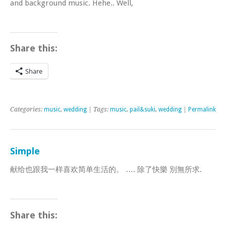
and background music. Hehe.. Well,
Share this:
Share
Categories:
music
,
wedding
| Tags:
music
,
pail&suki
,
wedding
|
Permalink
Simple
献给也跟我一样喜欢简单生活的。 …. 除了快樂 別無所求.
Share this: