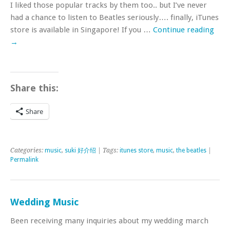
I liked those popular tracks by them too.. but I’ve never
had a chance to listen to Beatles seriously…. finally, iTunes
store is available in Singapore! If you …
Continue reading
→
Share this:
Share
Categories:
music
,
suki 好介绍
| Tags:
itunes store
,
music
,
the beatles
|
Permalink
Wedding Music
Been receiving many inquiries about my wedding march