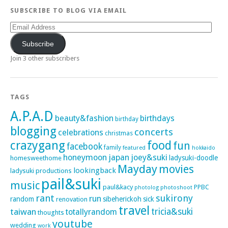
SUBSCRIBE TO BLOG VIA EMAIL
Email
Address
Subscribe
Join 3 other subscribers
TAGS
A.P.A.D
beauty&fashion
birthdays
birthday
blogging
concerts
celebrations
christmas
crazygang
food
fun
facebook
family
featured
hokkaido
honeymoon
japan
joey&suki
ladysuki-doodle
homesweethome
Mayday
movies
lookingback
ladysuki productions
pail&suki
music
paul&kacy
PPBC
photoshoot
photolog
rant
sukirony
run
random
sibeherickoh
sick
renovation
travel
taiwan
tricia&suki
totallyrandom
thoughts
youtube
wedding
work