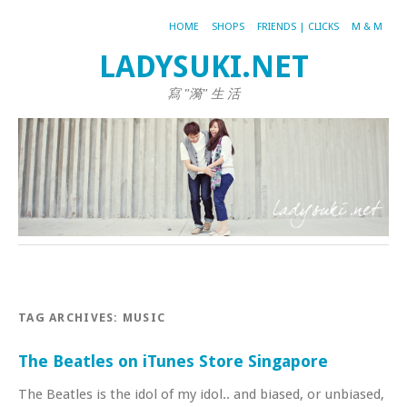
HOME
SHOPS
FRIENDS | CLICKS
M & M
LADYSUKI.NET
寫 "漪" 生 活
TAG ARCHIVES:
MUSIC
The Beatles on iTunes Store Singapore
The Beatles is the idol of my idol.. and biased, or unbiased,