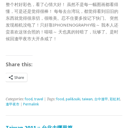
整个村好彩色，看了心情大好！ 虽然不是每一幅图画都看得
懂，可是还是觉得很棒！ 每每去台湾玩，都觉得看到旧旧的
东西就觉得很亲切，很唯美。忍不住要多按记下快门。 突然
发现相机没电了！只好靠IPHONENOGRAPHY啦～ 我本人还
蛮喜欢这张合照的！嘻嘻～ 天也真的转暗了，玩够了。是时
候回逢甲夜市大开杀戒了！
Share this:
Share
Categories:
food
,
travel
| Tags:
food
,
pail&suki
,
taiwan
,
台中逢甲
,
彩虹村
,
逢甲夜市
|
Permalink
Taiwan 2011 :: 台北去哪里篇