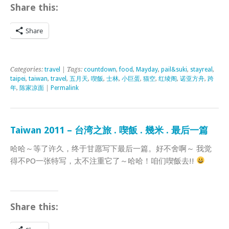
Share this:
Share
Categories:
travel
| Tags:
countdown
,
food
,
Mayday
,
pail&suki
,
stayreal
,
taipei
,
taiwan
,
travel
,
五月天
,
喫飯
,
士林
,
小巨蛋
,
猫空
,
红绫阁
,
诺亚方舟
,
跨
年
,
陈家凉面
|
Permalink
Taiwan 2011 – 台湾之旅 . 喫飯 . 幾米 . 最后一篇
哈哈～等了许久，终于甘愿写下最后一篇。好不舍啊～ 我觉
得不PO一张特写，太不注重它了～哈哈！咱们喫飯去!!
Share this: