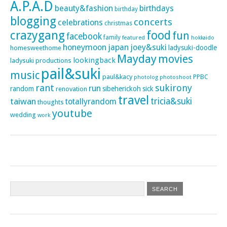
A.P.A.D
beauty&fashion
birthdays
birthday
blogging
concerts
celebrations
christmas
crazygang
food
fun
facebook
family
featured
hokkaido
honeymoon
japan
joey&suki
ladysuki-doodle
homesweethome
Mayday
movies
lookingback
ladysuki productions
pail&suki
music
paul&kacy
PPBC
photoshoot
photolog
rant
sukirony
run
random
sibeherickoh
sick
renovation
travel
taiwan
tricia&suki
totallyrandom
thoughts
youtube
wedding
work