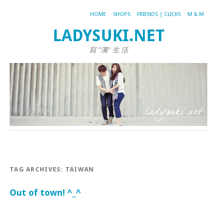
HOME
SHOPS
FRIENDS | CLICKS
M & M
LADYSUKI.NET
寫 "漪" 生 活
TAG ARCHIVES:
TAIWAN
Out of town! ^_^