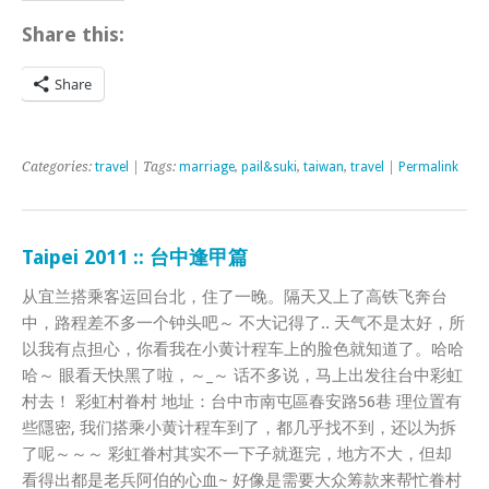
Share this:
Share
Categories:
travel
| Tags:
marriage
,
pail&suki
,
taiwan
,
travel
|
Permalink
Taipei 2011 :: 台中逢甲篇
从宜兰搭乘客运回台北，住了一晚。隔天又上了高铁飞奔台
中，路程差不多一个钟头吧～ 不大记得了.. 天气不是太好，所
以我有点担心，你看我在小黄计程车上的脸色就知道了。哈哈
哈～ 眼看天快黑了啦，～_～ 话不多说，马上出发往台中彩虹
村去！ 彩虹村眷村 地址：台中市南屯區春安路56巷 理位置有
些隱密, 我们搭乘小黄计程车到了，都几乎找不到，还以为拆
了呢～～～ 彩虹眷村其实不一下子就逛完，地方不大，但却
看得出都是老兵阿伯的心血~ 好像是需要大众筹款来帮忙眷村