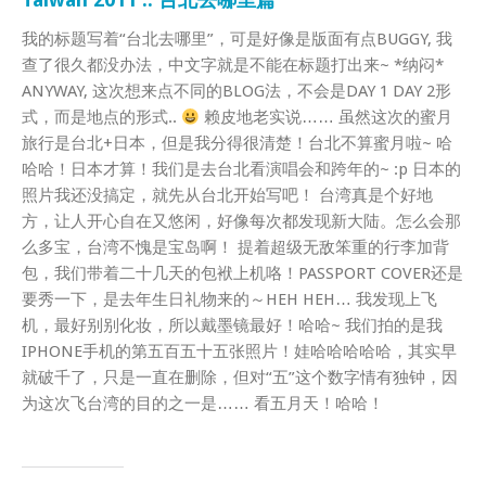
我的标题写着“台北去哪里”，可是好像是版面有点BUGGY, 我
查了很久都没办法，中文字就是不能在标题打出来~ *纳闷*
ANYWAY, 这次想来点不同的BLOG法，不会是DAY 1 DAY 2形
式，而是地点的形式..
赖皮地老实说…… 虽然这次的蜜月
旅行是台北+日本，但是我分得很清楚！台北不算蜜月啦~ 哈
哈哈！日本才算！我们是去台北看演唱会和跨年的~ :p 日本的
照片我还没搞定，就先从台北开始写吧！ 台湾真是个好地
方，让人开心自在又悠闲，好像每次都发现新大陆。怎么会那
么多宝，台湾不愧是宝岛啊！ 提着超级无敌笨重的行李加背
包，我们带着二十几天的包袱上机咯！PASSPORT COVER还是
要秀一下，是去年生日礼物来的～HEH HEH… 我发现上飞
机，最好别别化妆，所以戴墨镜最好！哈哈~ 我们拍的是我
IPHONE手机的第五百五十五张照片！娃哈哈哈哈哈，其实早
就破千了，只是一直在删除，但对“五”这个数字情有独钟，因
为这次飞台湾的目的之一是…… 看五月天！哈哈！