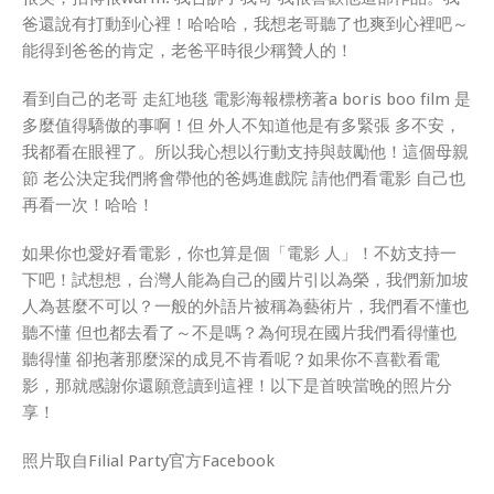
爸還說有打動到心裡！哈哈哈，我想老哥聽了也爽到心裡吧～
能得到爸爸的肯定，老爸平時很少稱贊人的！
看到自己的老哥 走紅地毯 電影海報標榜著a boris boo film 是
多麼值得驕傲的事啊！但 外人不知道他是有多緊張 多不安，
我都看在眼裡了。所以我心想以行動支持與鼓勵他！這個母親
節 老公決定我們將會帶他的爸媽進戲院 請他們看電影 自己也
再看一次！哈哈！
如果你也愛好看電影，你也算是個「電影 人」！不妨支持一
下吧！試想想，台灣人能為自己的國片引以為榮，我們新加坡
人為甚麼不可以？一般的外語片被稱為藝術片，我們看不懂也
聽不懂 但也都去看了～不是嗎？為何現在國片我們看得懂也
聽得懂 卻抱著那麼深的成見不肯看呢？如果你不喜歡看電
影，那就感謝你還願意讀到這裡！以下是首映當晚的照片分
享！
照片取自Filial Party官方Facebook