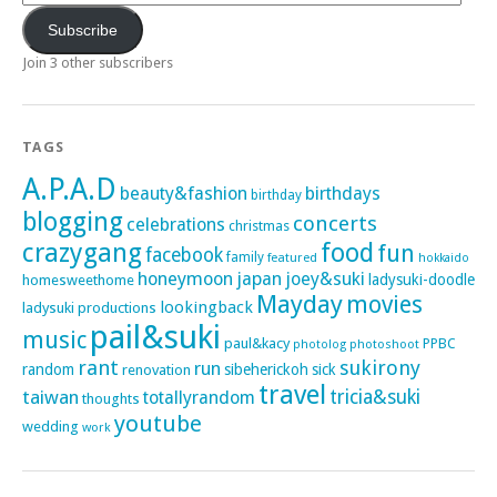
Address
Subscribe
Join 3 other subscribers
TAGS
A.P.A.D
beauty&fashion
birthdays
birthday
blogging
concerts
celebrations
christmas
crazygang
food
fun
facebook
family
featured
hokkaido
honeymoon
japan
joey&suki
ladysuki-doodle
homesweethome
Mayday
movies
lookingback
ladysuki productions
pail&suki
music
paul&kacy
PPBC
photoshoot
photolog
rant
sukirony
run
random
sibeherickoh
sick
renovation
travel
taiwan
tricia&suki
totallyrandom
thoughts
youtube
wedding
work