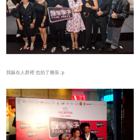
我躲在人群裡 也拍了幾張 :p