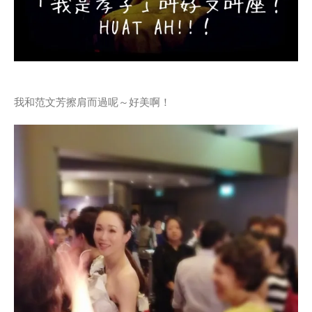
我和范文芳擦肩而過呢～好美啊！