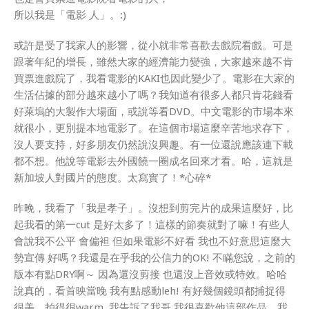
所以我是「電影 人」。:)
或許是受了我家人的影響，從小就非常喜歡去戲院看戲。可是
跟著年紀的增長，雖然大家的經濟能力變強，大家越來越不肯
買票進戲院了，我看電影的KAKI也因此變少了。電影在大家的
生活佔據的部分越來越小了嗎？我知道有很多人都只肯花錢看
好萊塢的大製作大場面，或說等看DVD。中文電影的市場本來
就很小，更別提本地電影了。在這個市場這麼辛苦地求存下，
沒人要支持，好多朋友仍然說沒興趣。有一位還說應該連下載
都不想。他說等電影去外國饒一圈成名回來才看。哈，這就是
新加坡人對國片的態度。太寫實了！*心碎*
昨晚，我看了「我是孝子」。沒想到剪完片的成果這麼好，比
起我看的第一cut 是好太多了！這樣的節奏就對了嘛！有些人
會說我不公平 會偏袒 但如果電影不好看 我也不好意思這麼大
勢宣傳 好嗎？我還是在乎我的公信力的OK! 不瞞您說，之前的
版本有點DRY啊～ 因為還沒剪接 也還沒上音效或特效。哈哈
說真的，看首映當晚 我有點感動leh! 有好幾個鏡頭都捕捉得
很美，拍得很warm. 我告訴了我哥 我很喜歡他這部作品。我