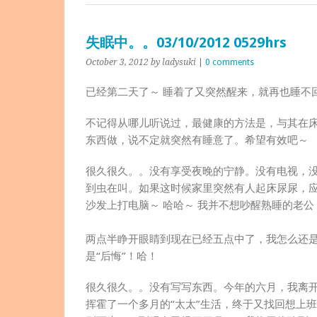
失眠中。。03/10/2012 0529hrs
October 3, 2012
by ladysuki
|
0 comments
已经第二天了～ 睡着了又突然醒来，就再也睡不
不记得从哪儿听说过，最健康的方法是，与其在
东西做，说不定就突然有睡意了。希望有效吧～
很久很久。。没有享受夜晚的宁静。没有电视，
到虫在叫。如果这时候家里突然有人起床尿尿，
沙发上打电脑～ 哈哈～ 我并不想吵醒熟睡的老
两点半睁开眼睛到现在已经五点中了，我怎么还
是“后悔”！哈！
很久很久。。没有写写东西。今年的六月，我离开
挥霍了一个多月的“太太”生活，终于又找回想上