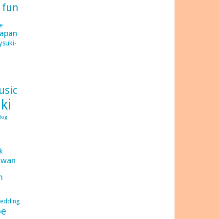
d
fun
e
japan
ysuki-
usic
ki
log
C
ck
iwan
m
edding
be