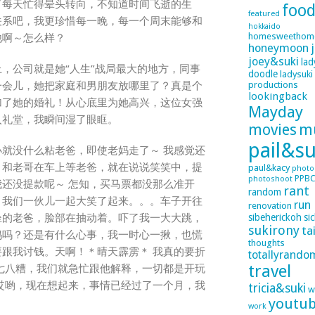
了每天忙得晕头转向，不知道时间飞逝的生
foo
featured
关系吧，我更珍惜每一晚，每一个周末能够和
hokkaido
homesweethom
他啊～怎么样？
honeymoon
joey&suki
lad
，公司就是她“人生”战局最大的地方，同事
doodle
ladysuki
一会儿，她把家庭和男朋友放哪里了？真是个
productions
lookingback
加了她的婚礼！从心底里为她高兴，这位女强
Mayday
入礼堂，我瞬间湿了眼眶。
movies
m
pail&su
就没什么粘老爸，即使老妈走了～ 我感觉还
。和老哥在车上等老爸，就在说说笑笑中，提
paul&kacy
photo
PPB
photoshoot
还没提款呢～ 怎知，买马票都没那么准开
rant
random
。我们一伙儿一起大笑了起来。。。车子开往
run
renovation
坐的老爸，脸部在抽动着。吓了我一大大跳，
sibeherickoh
si
sukirony
ta
妈吗？还是有什么心事，我一时心一揪，也慌
thoughts
跟我讨钱。天啊！＊晴天霹雳＊ 我真的要折
totallyrando
travel
七八糟，我们就急忙跟他解释，一切都是开玩
哎哟，现在想起来，事情已经过了一个月，我
tricia&suki
w
youtu
work