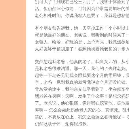
别可大了！到现在已经三四月了，我终于体验到
活。但仍然归心似箭，可能因为经常需要加班的
老公相处时间。你说我粘人也罢了，我就是想粘
有个朋友曾告诉我，她一天至少工作十个小时以上
就是她最好的朋友。老实说，我听到的时候呆了
女强人。哈哈，好玩的是，上个周末，我竟然参
人好友终于被驯服了！看到她携着她老爸的手步
突然想起我老爸，他真的老了。我当女儿的，从小
是和老爸很难沟通。那一天，我们约了去拜老妈
起等一下老爸见到我会跟我要这个月的零用钱，我
字，老爸一见到我真的就亏我说这个月还没给钱
骨灰堂的途中，我的余光似乎看到了，坐在候车
我老爸在哭啊！天啊，发生了什么事？是想念妈
了。老爸说，他心很痛，觉得我在挖苦他，笑他要
寿啊～ 怎么会如此伤他老人家的心。真该死。乱
笑的，不要放在心上，我怎么会这么看待他呢～ 
仍然耿耿于怀，觉得很抱歉。