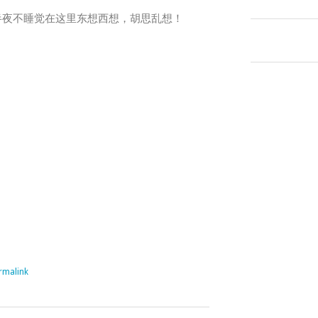
半夜不睡觉在这里东想西想，胡思乱想！
rmalink