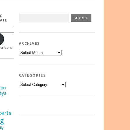
TO
AIL
ARCHIVES
scribers
Archives
CATEGORIES
Categories
ion
ays
certs
ng
ily