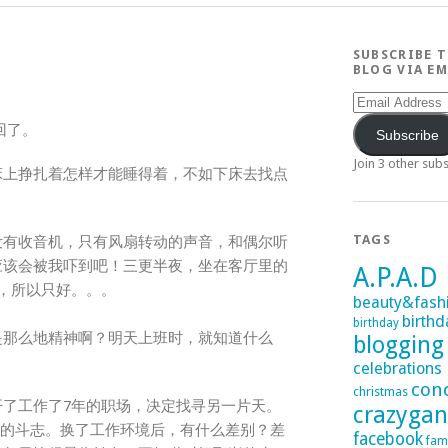
SUBSCRIBE 
BLOG VIA EM
Email
Address
回了。
Subscribe
Join 3 other sub
床上挣扎着怎样才能睡得着，不如下床去找点
TAGS
没有收音机，只有风扇转动的声音，和偶尔听
应该会被我吓到吧！三更半夜，坐在客厅里的
A.P.A.D
公，所以只好。。。
beauty&fash
birthd
birthday
是那么地精神啊？明天上班时，就知道什么
blogging
celebrations
con
christmas
了工作了7年的职场，决定找寻另一片天。
crazyga
班的斗志。换了工作环境后，有什么差别？差
facebook
fam