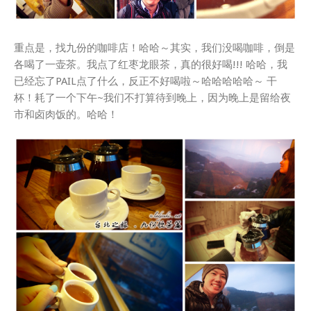
重点是，找九份的咖啡店！哈哈～其实，我们没喝咖啡，倒是
各喝了一壶茶。我点了红枣龙眼茶，真的很好喝!!! 哈哈，我
已经忘了PAIL点了什么，反正不好喝啦～哈哈哈哈哈～ 干
杯！耗了一个下午~我们不打算待到晚上，因为晚上是留给夜
市和卤肉饭的。哈哈！