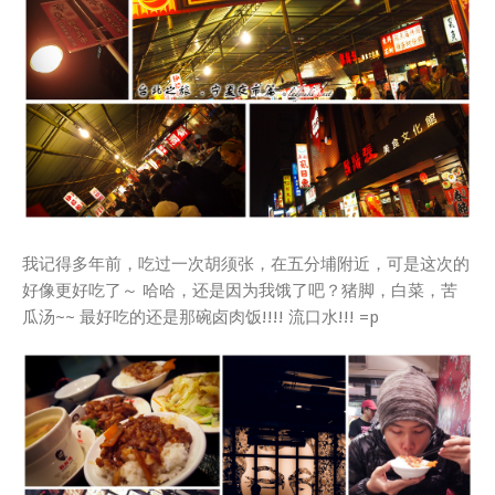
我记得多年前，吃过一次胡须张，在五分埔附近，可是这次的
好像更好吃了～ 哈哈，还是因为我饿了吧？猪脚，白菜，苦
瓜汤~~ 最好吃的还是那碗卤肉饭!!!! 流口水!!! =p