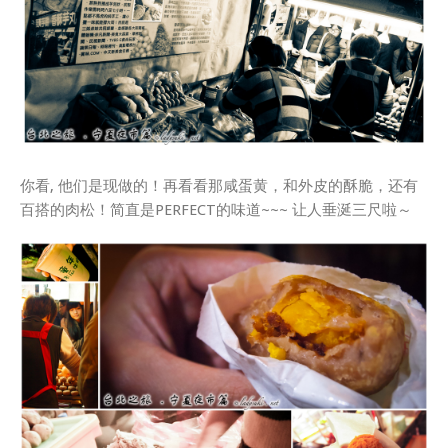
你看, 他们是现做的！再看看那咸蛋黄，和外皮的酥脆，还有
百搭的肉松！简直是PERFECT的味道~~~ 让人垂涎三尺啦～