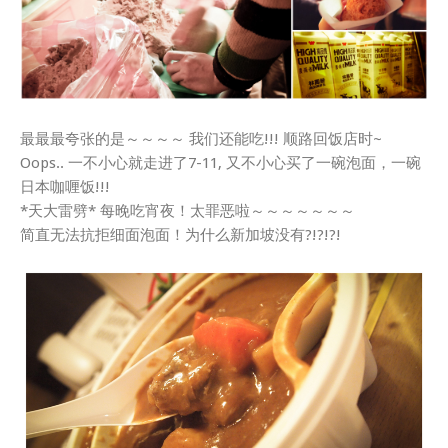
最最最夸张的是～～～～ 我们还能吃!!! 顺路回饭店时~
Oops.. 一不小心就走进了7-11, 又不小心买了一碗泡面，一碗
日本咖喱饭!!!
*天大雷劈* 每晚吃宵夜！太罪恶啦～～～～～～～
简直无法抗拒细面泡面！为什么新加坡没有?!?!?!