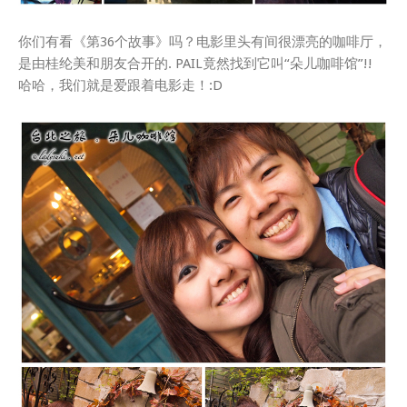
你们有看《第36个故事》吗？电影里头有间很漂亮的咖啡厅，
是由桂纶美和朋友合开的. PAIL竟然找到它叫“朵儿咖啡馆”!!
哈哈，我们就是爱跟着电影走！:D