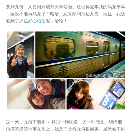
要到九份，又要回到瑞芳火车站啦。还记得去年我的乌龙事嘛
～这次不准再乌龙了！哈哈，总算顺利抵达九份！而且，我还
看到了那位
好心伯伯
呢～哈哈！
这一天，九份下着雨～ 有另一种味道，另一种感觉。绵绵细
雨滴答滴答地落在头上，我反而觉得九份很幽美。虽然看不到