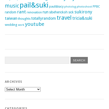
pail&suki
music
paul&kacy
PPBC
photoshoot
photolog
rant
sukirony
run
random
sibeherickoh
sick
renovation
travel
taiwan
tricia&suki
totallyrandom
thoughts
youtube
wedding
work
ARCHIVES
Archives
CATEGORIES