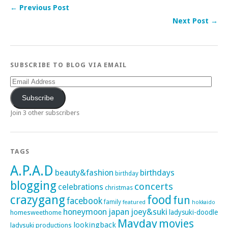
← Previous Post
Next Post →
SUBSCRIBE TO BLOG VIA EMAIL
Email
Address
Subscribe
Join 3 other subscribers
TAGS
A.P.A.D
beauty&fashion
birthdays
birthday
blogging
concerts
celebrations
christmas
crazygang
food
fun
facebook
family
featured
hokkaido
honeymoon
japan
joey&suki
ladysuki-doodle
homesweethome
Mayday
movies
lookingback
ladysuki productions