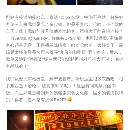
刚好有接送的接驳车，直达台北火车站，中间不停站，好快好
方便～车费我倒是忘了多少钱。但是不贵啦。哈哈，小巴款的
车子，载了我们与其几位他本地旅客。司机大哥的音响连接了
一台Samsung Galaxy，好像有GPS功能，也可以播歌. 不知是
有心还是无意，正是播着陈绮贞！哈哈哈哈哈，太好笑了，应
该是太多旅客慕名而来找寻“九份的咖啡店”吧？哈哈，后来，
歌单又跳到“孙燕姿”呢～我只能竖起拇指对司机大哥说：“你是
有品味的！”
我们从台北车站出发，到宁夏夜市。听说这里很多东西吃，很
多东西逛！哈哈～ 还真来对了呢～！这里有间胡须张卤肉
饭，而且好像是特别开的鬍鬚張美食文化館。里头的装潢很特
别！你看，是不是有点像BAPE?