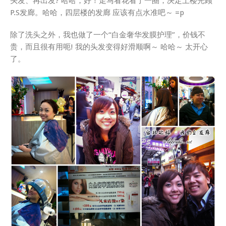
头发、再出发? 哈哈，好！走马看花看了一圈，决定上楼光顾
P.S发廊。哈哈，四层楼的发廊 应该有点水准吧～ =p
除了洗头之外，我也做了一个“白金奢华发膜护理”，价钱不
贵，而且很有用呃! 我的头发变得好滑顺啊～ 哈哈～ 太开心
了。