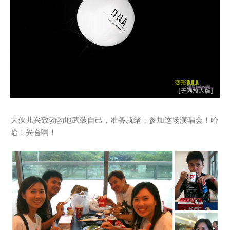
大伙儿兴致勃勃地武装自己，准备就绪，参加这场演唱会！哈
哈！兴奋啊！