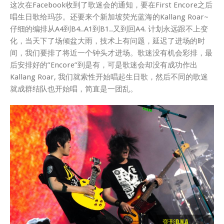
这次在Facebook收到了歌迷会的通知，要在First Encore之后
唱生日歌给玛莎。还要来个新加坡荧光蓝海的Kallang Roar~
仔细的编排从A4到B4..A1到B1..又到回A4. 计划永远跟不上变
化，当天下了场倾盆大雨，技术上有问题，延迟了进场的时
间，我们要排了将近一个钟头才进场。歌迷没有机会彩排，最
后安排好的”Encore”到是有，可是歌迷会却没有成功作出
Kallang Roar, 我们就索性开始唱起生日歌，然后不同的歌迷
就成群结队也开始唱，简直是一团乱。