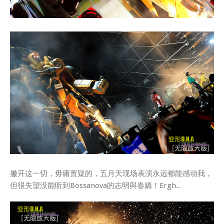
撇开这一切，毋庸置疑的，五月天现场表演永远都能感动我，
但很失望没能听到Bossanova的志明與春嬌！Ergh..