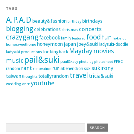
TAGS
A.P.A.D
beauty&fashion
birthdays
birthday
blogging
concerts
celebrations
christmas
crazygang
food
fun
facebook
family
featured
hokkaido
honeymoon
japan
joey&suki
ladysuki-doodle
homesweethome
Mayday
movies
lookingback
ladysuki productions
pail&suki
music
paul&kacy
PPBC
photoshoot
photolog
rant
sukirony
run
random
sibeherickoh
sick
renovation
travel
taiwan
tricia&suki
totallyrandom
thoughts
youtube
wedding
work