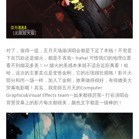
对了，值得一提，五月天场场演唱会都是下足了本钱！不管是
下在罚款还是烟火，都是不吝啬~ Haha! 可惜我们的地理位置
看不到烟花多美！=/ 烟火的美感本来就不适合近距离看！哈
哈，这次的主要卖点是变形金刚，它的出现很壮观咯！影片大
部分和尚一场一样，加入了金刚，效果做得很好，有得媲美大
荧幕电影喔！其实，我觉得五月天的Computer
Graphics&Visual Effects team一如来都很厉害~ 打在演唱会
背景荧幕上的影片每次都很美，颜色文字都是一级棒的！