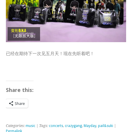
已经在期待下一次见五月天！现在先听着吧！
Share this:
Share
Categories:
music
| Tags:
concerts
,
crazygang
,
Mayday
,
pail&suki
|
Permalink